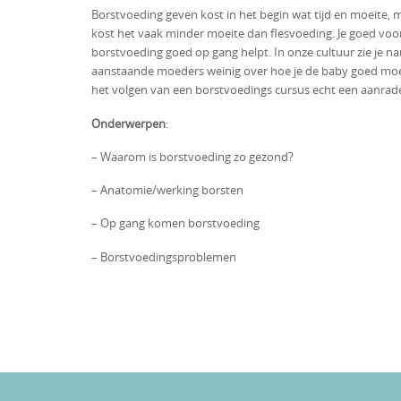
Borstvoeding geven kost in het begin wat tijd en moeite, 
kost het vaak minder moeite dan flesvoeding. Je goed voorb
borstvoeding goed op gang helpt. In onze cultuur zie je n
aanstaande moeders weinig over hoe je de baby goed moe
het volgen van een borstvoedings cursus echt een aanrader
Onderwerpen
:
– Waarom is borstvoeding zo gezond? -Goe
– Anatomie/werking borsten -Hoe weet
– Op gang komen borstvoeding – Borstvo
– Borstvoedingsproblemen – Afkolve