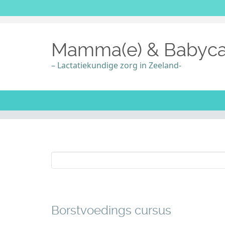
Mamma(e) & Babyca
– Lactatiekundige zorg in Zeeland-
Search
for:
Borstvoedings cursus