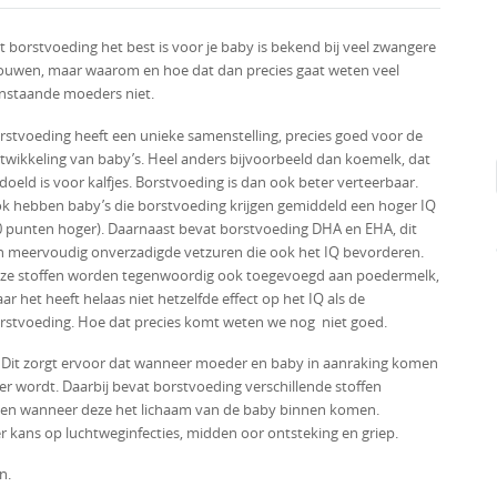
t borstvoeding het best is voor je baby is bekend bij veel zwangere
ouwen, maar waarom en hoe dat dan precies gaat weten veel
nstaande moeders niet.
rstvoeding heeft een unieke samenstelling, precies goed voor de
twikkeling van baby’s. Heel anders bijvoorbeeld dan koemelk, dat
doeld is voor kalfjes. Borstvoeding is dan ook beter verteerbaar.
k hebben baby’s die borstvoeding krijgen gemiddeld een hoger IQ
0 punten hoger). Daarnaast bevat borstvoeding DHA en EHA, dit
jn meervoudig onverzadigde vetzuren die ook het IQ bevorderen.
ze stoffen worden tegenwoordig ook toegevoegd aan poedermelk,
ar het heeft helaas niet hetzelfde effect op het IQ als de
rstvoeding. Hoe dat precies komt weten we nog niet goed.
 Dit zorgt ervoor dat wanneer moeder en baby in aanraking komen
er wordt. Daarbij bevat borstvoeding verschillende stoffen
ken wanneer deze het lichaam van de baby binnen komen.
 kans op luchtweginfecties, midden oor ontsteking en griep.
n.