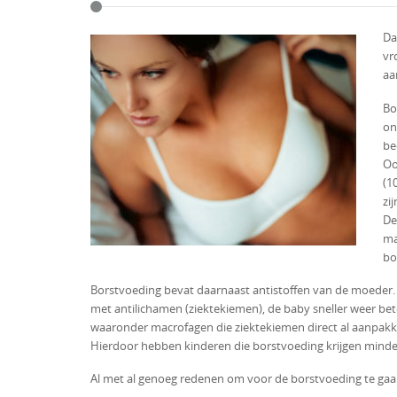
Da
vr
aa
Bo
on
be
Oo
(1
zi
De
ma
bo
Borstvoeding bevat daarnaast antistoffen van de moeder.
met antilichamen (ziektekiemen), de baby sneller weer bet
waaronder macrofagen die ziektekiemen direct al aanpak
Hierdoor hebben kinderen die borstvoeding krijgen minder
Al met al genoeg redenen om voor de borstvoeding te gaa