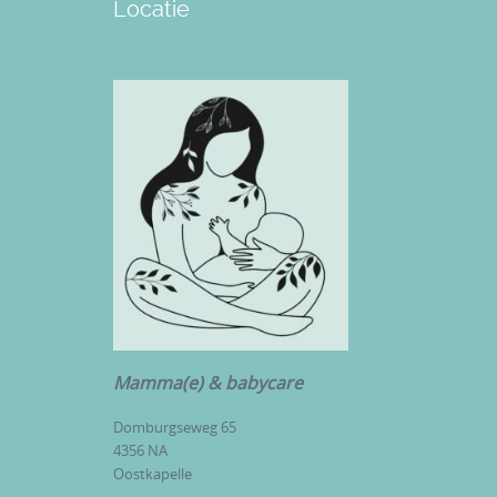
Locatie
Mamma(e) & babycare
Domburgseweg 65
4356 NA
Oostkapelle