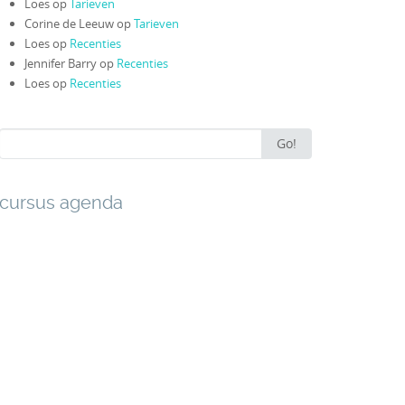
Loes
op
Tarieven
Corine de Leeuw
op
Tarieven
Loes
op
Recenties
Jennifer Barry
op
Recenties
Loes
op
Recenties
Search
Go!
for:
cursus agenda