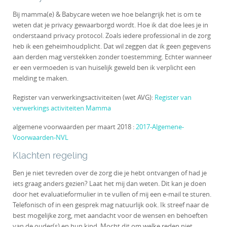
Bij mamma(e) & Babycare weten we hoe belangrijk het is om te
weten dat je privacy gewaarborgd wordt. Hoe ik dat doe lees je in
onderstaand privacy protocol. Zoals iedere professional in de zorg
heb ik een geheimhoudplicht. Dat wil zeggen dat ik geen gegevens
aan derden mag verstekken zonder toestemming. Echter wanneer
er een vermoeden is van huiselijk geweld ben ik verplicht een
melding te maken.
Register van verwerkingsactiviteiten (wet AVG):
Register van
verwerkings activiteiten Mamma
algemene voorwaarden per maart 2018 :
2017-Algemene-
Voorwaarden-NVL
Klachten regeling
Ben je niet tevreden over de zorg die je hebt ontvangen of had je
iets graag anders gezien? Laat het mij dan weten. Dit kan je doen
door het evaluatieformulier in te vullen of mij een e-mail te sturen.
Telefonisch of in een gesprek mag natuurlijk ook. Ik streef naar de
best mogelijke zorg, met aandacht voor de wensen en behoeften
van de ouder(s) en hun kind. Mocht dit om welke reden niet