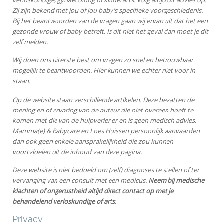
verloskundige, gynaecoloog of kinderarts. Volg altijd dit advies op.
Zij zijn bekend met jou of jou baby’s specifieke voorgeschiedenis.
Bij het beantwoorden van de vragen gaan wij ervan uit dat het een
gezonde vrouw of baby betreft. Is dit niet het geval dan moet je dit
zelf melden.
Wij doen ons uiterste best om vragen zo snel en betrouwbaar
mogelijk te beantwoorden. Hier kunnen we echter niet voor in
staan.
Op de website staan verschillende artikelen. Deze bevatten de
mening en of ervaring van de auteur die niet overeen hoeft te
komen met die van de hulpverlener en is geen medisch advies.
Mamma(e) & Babycare en Loes Huissen persoonlijk aanvaarden
dan ook geen enkele aansprakelijkheid die zou kunnen
voortvloeien uit de inhoud van deze pagina.
Deze website is niet bedoeld om (zelf) diagnoses te stellen of ter
vervanging van een consult met een medicus.
Neem bij medische
klachten of ongerustheid altijd direct contact op met je
behandelend verloskundige of arts
.
Privacy