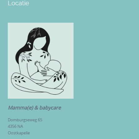
Locatie
Mamma(e) & babycare
Domburgseweg 65
4356 NA
Oostkapelle