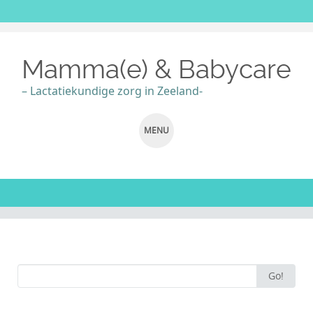
Mamma(e) & Babycare
– Lactatiekundige zorg in Zeeland-
MENU
SKIP
TO
CONTENT
Search
Go!
for: